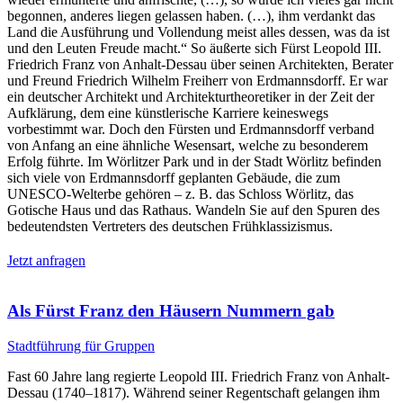
begonnen, anderes liegen gelassen haben. (…), ihm verdankt das
Land die Ausführung und Vollendung meist alles dessen, was da ist
und den Leuten Freude macht.“ So äußerte sich Fürst Leopold III.
Friedrich Franz von Anhalt-Dessau über seinen Architekten, Berater
und Freund Friedrich Wilhelm Freiherr von Erdmannsdorff. Er war
ein deutscher Architekt und Architekturtheoretiker in der Zeit der
Aufklärung, dem eine künstlerische Karriere keineswegs
vorbestimmt war. Doch den Fürsten und Erdmannsdorff verband
von Anfang an eine ähnliche Wesensart, welche zu besonderem
Erfolg führte. Im Wörlitzer Park und in der Stadt Wörlitz befinden
sich viele von Erdmannsdorff geplanten Gebäude, die zum
UNESCO-Welterbe gehören – z. B. das Schloss Wörlitz, das
Gotische Haus und das Rathaus. Wandeln Sie auf den Spuren des
bedeutendsten Vertreters des deutschen Frühklassizismus.
Jetzt anfragen
Als Fürst Franz den Häusern Nummern gab
Stadtführung für Gruppen
Fast 60 Jahre lang regierte Leopold III. Friedrich Franz von Anhalt-
Dessau (1740–1817). Während seiner Regentschaft gelangen ihm