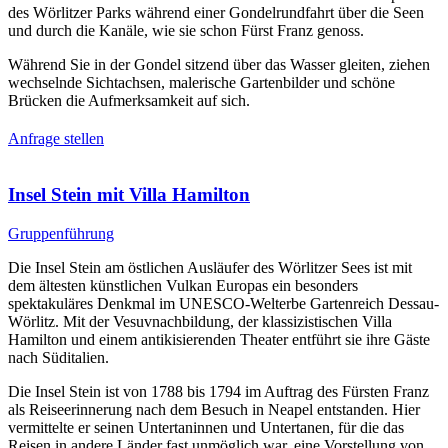
des Wörlitzer Parks während einer Gondelrundfahrt über die Seen
und durch die Kanäle, wie sie schon Fürst Franz genoss.
Während Sie in der Gondel sitzend über das Wasser gleiten, ziehen
wechselnde Sichtachsen, malerische Gartenbilder und schöne
Brücken die Aufmerksamkeit auf sich.
Anfrage stellen
Insel Stein mit Villa Hamilton
Gruppenführung
Die Insel Stein am östlichen Ausläufer des Wörlitzer Sees ist mit
dem ältesten künstlichen Vulkan Europas ein besonders
spektakuläres Denkmal im UNESCO-Welterbe Gartenreich Dessau-
Wörlitz. Mit der Vesuvnachbildung, der klassizistischen Villa
Hamilton und einem antikisierenden Theater entführt sie ihre Gäste
nach Süditalien.
Die Insel Stein ist von 1788 bis 1794 im Auftrag des Fürsten Franz
als Reiseerinnerung nach dem Besuch in Neapel entstanden. Hier
vermittelte er seinen Untertaninnen und Untertanen, für die das
Reisen in andere Länder fast unmöglich war, eine Vorstellung von