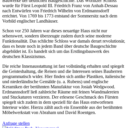
Bauwerke der deutschen Baugeschichte. Das Wörlitzer Schloss
wurde für Fürst Leopold III. Friedrich Franz von Anhalt-Dessau
nach Entwürfen von Friedrich Wilhelm von Erdmannsdorff
errichtet. Von 1769 bis 1773 entstand der Sommersitz nach dem
Vorbild englischer Landhäuser.
Schon vor 250 Jahren war dieses neuartige Haus nicht nur
sehenswert, sondern überzeugte zudem durch seine moderne
Funktionalität. Das schlichte Schloss war damals derart revolutionär,
dass es heute noch in jedem Band über deutsche Baugeschichte
abgebildet ist. Es handelt sich um das Erstlingsbauwerk des
deutschen Klassizismus.
Die reiche Innenausstattung ist fast vollständig erhalten und spiegelt
die Geisteshaltung, die Reisen und die Interessen seines Bauherren
programmatisch wider. Hier finden sich antike Plastiken, italienische
und niederländische Gemälde (u. a. Rubens) und englische
Keramiken der berühmten Manufaktur von Josiah Wedgwood.
Erdmannsdorff ließ zahlreiche Räume mit feinen Wandmalereien
und Stuckaturen verzieren. Der erlesene Geschmack des Fürsten
spiegelt sich zudem in dem speziell für das Haus entworfenen
Interieur wider. Hierzu zählt auch ein Ensemble aus der berühmten
Möbelwerkstatt von Abraham und David Roentgen.
Anfrage stellen