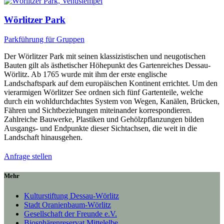
Wörlitzer Park
Parkführung für Gruppen
Der Wörlitzer Park mit seinen klassizistischen und neugotischen
Bauten gilt als ästhetischer Höhepunkt des Gartenreiches Dessau-
Wörlitz. Ab 1765 wurde mit ihm der erste englische
Landschaftspark auf dem europäischen Kontinent errichtet. Um den
vierarmigen Wörlitzer See ordnen sich fünf Gartenteile, welche
durch ein wohldurchdachtes System von Wegen, Kanälen, Brücken,
Fähren und Sichtbeziehungen miteinander korrespondieren.
Zahlreiche Bauwerke, Plastiken und Gehölzpflanzungen bilden
Ausgangs- und Endpunkte dieser Sichtachsen, die weit in die
Landschaft hinausgehen.
Anfrage stellen
Mehr
Kulturstiftung Dessau-Wörlitz
Stadt Oranienbaum-Wörlitz
Gesellschaft der Freunde e.V.
Biosphärenreservat Mittelelbe