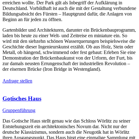
erreichen wollte. Der Park gilt als Inbegriff der Aufklärung in
Deutschland. Vorbildhaft ist auch die mit der Gestaltung verbundene
Bildungsabsicht des Fürsten – Hauptgrund dafür, die Anlagen von
Beginn an für jeden zu öffnen.
Gartenbilder und Architekturen, darunter ein Brückenbauprogramm,
laden bis heute zu einer Welt- und Zeitreise en miniature ein. So
wird mit den siebzehn schönen Wasserquerungen beispielsweise die
Geschichte dieser Ingenieurskunst erzählt. Ob aus Holz, Stein oder
Metall, ob hängend, schwimmend oder fest gebaut: Erleben Sie eine
Demonstration der Brückenbaukunst von der Urform, der Furt, bis
zur damals neusten Errungenschaft der industriellen Revolution –
der eisernen Brücke (Iron Bridge in Westengland).
Anfrage stellen
Gotisches Haus
Gruppenführung
Das Gotische Haus stellt genau wie das Schloss Wörlitz zu seiner
Entstehungszeit ein architektonisches Novum dar. Nicht nur der
deutsche Klassizismus, sondern auch die Neugotik hat in Wörlitz
ihren Ausgangspunkt. Das Haus birgt eine einmalige Sammlung mit