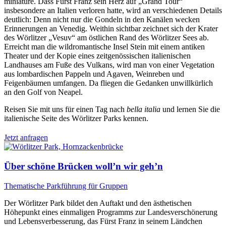
miniature. Dass Fürst Franz sein Herz auf „Grand Tour“
insbesondere an Italien verloren hatte, wird an verschiedenen Details
deutlich: Denn nicht nur die Gondeln in den Kanälen wecken
Erinnerungen an Venedig. Weithin sichtbar zeichnet sich der Krater
des Wörlitzer „Vesuv“ am östlichen Rand des Wörlitzer Sees ab.
Erreicht man die wildromantische Insel Stein mit einem antiken
Theater und der Kopie eines zeitgenössischen italienischen
Landhauses am Fuße des Vulkans, wird man von einer Vegetation
aus lombardischen Pappeln und Agaven, Weinreben und
Feigenbäumen umfangen. Da fliegen die Gedanken unwillkürlich
an den Golf von Neapel.
Reisen Sie mit uns für einen Tag nach
bella italia
und lernen Sie die
italienische Seite des Wörlitzer Parks kennen.
Jetzt anfragen
Über schöne Brücken woll’n wir geh’n
Thematische Parkführung für Gruppen
Der Wörlitzer Park bildet den Auftakt und den ästhetischen
Höhepunkt eines einmaligen Programms zur Landesverschönerung
und Lebensverbesserung, das Fürst Franz in seinem Ländchen