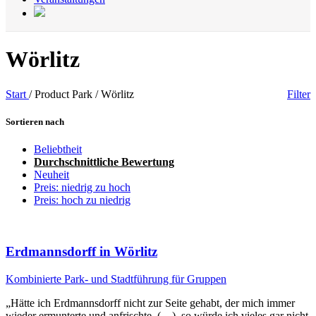
Wörlitz
Start
/
Product Park
/
Wörlitz
Filter
Sortieren nach
Beliebtheit
Durchschnittliche Bewertung
Neuheit
Preis: niedrig zu hoch
Preis: hoch zu niedrig
Erdmannsdorff in Wörlitz
Kombinierte Park- und Stadtführung für Gruppen
„Hätte ich Erdmannsdorff nicht zur Seite gehabt, der mich immer
wieder ermunterte und anfrischte, (…), so würde ich vieles gar nicht