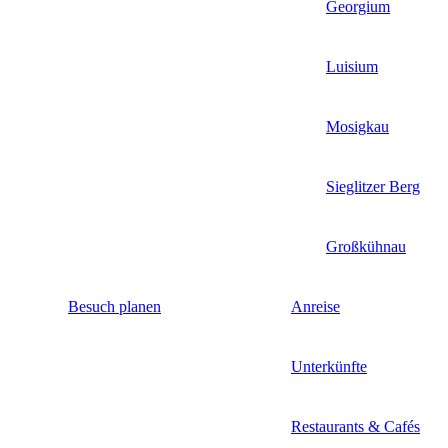
Georgium
Luisium
Mosigkau
Sieglitzer Berg
Großkühnau
Besuch planen
Anreise
Unterkünfte
Restaurants & Cafés