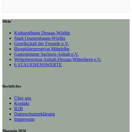
Mehr
Kulturstiftung Dessau-Wörlitz
Stadt Oranienbaum-Wörlitz
Gesellschaft der Freunde e.V.
Biosphärenreservat Mittelelbe
Gartenträume Sachsen-Anhalt e.V.
Welterberegion Anhalt-Dessau-Wittenberg e.V.
6 STAUENENSWERTE
Rechtliches
Über uns
Kontakt
B2B
Datenschutzerklärung
Impressum
Magazin 2026