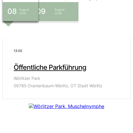
06
08
08
07
07
08 - 09
August
August
August
August
August
August
2026
2026
2026
2026
2026
2026
13:00
Öffentliche Parkführung
Wörlitzer Park
06785 Oranienbaum-Wörlitz, OT Stadt Wörlitz