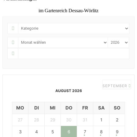
im Gartenreich Dessau-Wörlitz
SEPTEMBER
AUGUST 2026
MO
DI
MI
DO
FR
SA
SO
27
28
29
30
31
1
2
3
4
5
6
7
8
9