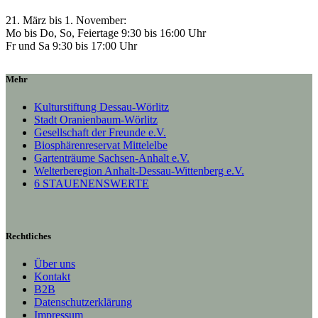
21. März bis 1. November:
Mo bis Do, So, Feiertage 9:30 bis 16:00 Uhr
Fr und Sa 9:30 bis 17:00 Uhr
Mehr
Kulturstiftung Dessau-Wörlitz
Stadt Oranienbaum-Wörlitz
Gesellschaft der Freunde e.V.
Biosphärenreservat Mittelelbe
Gartenträume Sachsen-Anhalt e.V.
Welterberegion Anhalt-Dessau-Wittenberg e.V.
6 STAUENENSWERTE
Rechtliches
Über uns
Kontakt
B2B
Datenschutzerklärung
Impressum