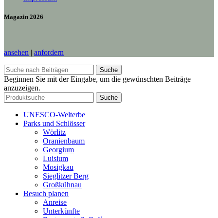
Magazin 2026
ansehen
|
anfordern
Suche
Beginnen Sie mit der Eingabe, um die gewünschten Beiträge
anzuzeigen.
Suche
UNESCO-Welterbe
Parks und Schlösser
Wörlitz
Oranienbaum
Georgium
Luisium
Mosigkau
Sieglitzer Berg
Großkühnau
Besuch planen
Anreise
Unterkünfte