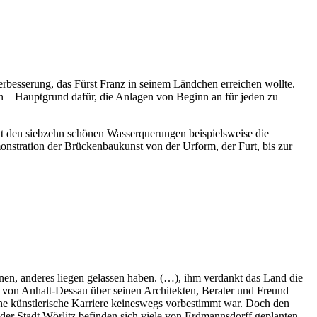
besserung, das Fürst Franz in seinem Ländchen erreichen wollte.
ten – Hauptgrund dafür, die Anlagen von Beginn an für jeden zu
mit den siebzehn schönen Wasserquerungen beispielsweise die
onstration der Brückenbaukunst von der Urform, der Furt, bis zur
nnen, anderes liegen gelassen haben. (…), ihm verdankt das Land die
z von Anhalt-Dessau über seinen Architekten, Berater und Freund
eine künstlerische Karriere keineswegs vorbestimmt war. Doch den
der Stadt Wörlitz befinden sich viele von Erdmannsdorff geplanten