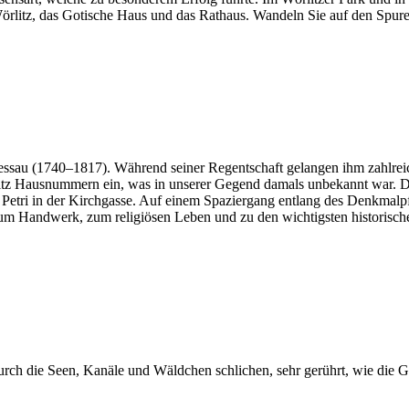
itz, das Gotische Haus und das Rathaus. Wandeln Sie auf den Spuren 
lt-Dessau (1740–1817). Während seiner Regentschaft gelangen ihm zah
tz Hausnummern ein, was in unserer Gegend damals unbekannt war. Die 
t. Petri in der Kirchgasse. Auf einem Spaziergang entlang des Denkmal
 zum Handwerk, zum religiösen Leben und zu den wichtigsten historisch
 durch die Seen, Kanäle und Wäldchen schlichen, sehr gerührt, wie die