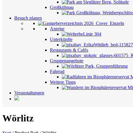
Großkühnau
Besuch planen
Anreise
Unterkünfte
Restaurants & Cafés
Gruppenangebote
Fahrrad
Weitere Tipps
Veranstaltungen
Wörlitz
Start
/
Product Park
/
Wörlitz