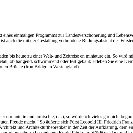
kt eines einmaligen Programms zur Landesverschönerung und Lebensver
ft ist auch die mit der Gestaltung verbundene Bildungsabsicht des Fürs
den bis heute zu einer Welt- und Zeitreise en miniature ein. So wird 
Metall, ob hängend, schwimmend oder fest gebaut: Erleben Sie eine Dem
ernen Brücke (Iron Bridge in Westengland).
er ermunterte und anfrischte, (…), so würde ich vieles gar nicht bego
uten Freude macht.“ So äußerte sich Fürst Leopold III. Friedrich Fran
Architekt und Architekturtheoretiker in der Zeit der Aufklärung, dem 
nsart, welche zu besonderem Erfolg führte. Im Wörlitzer Park und in 