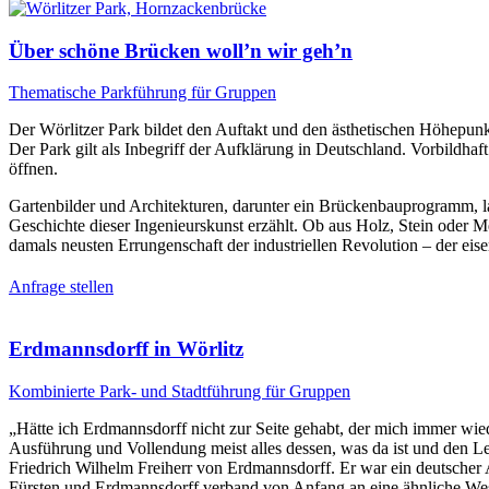
Über schöne Brücken woll’n wir geh’n
Thematische Parkführung für Gruppen
Der Wörlitzer Park bildet den Auftakt und den ästhetischen Höhepun
Der Park gilt als Inbegriff der Aufklärung in Deutschland. Vorbildha
öffnen.
Gartenbilder und Architekturen, darunter ein Brückenbauprogramm, la
Geschichte dieser Ingenieurskunst erzählt. Ob aus Holz, Stein oder 
damals neusten Errungenschaft der industriellen Revolution – der eis
Anfrage stellen
Erdmannsdorff in Wörlitz
Kombinierte Park- und Stadtführung für Gruppen
„Hätte ich Erdmannsdorff nicht zur Seite gehabt, der mich immer wied
Ausführung und Vollendung meist alles dessen, was da ist und den Le
Friedrich Wilhelm Freiherr von Erdmannsdorff. Er war ein deutscher 
Fürsten und Erdmannsdorff verband von Anfang an eine ähnliche Wese