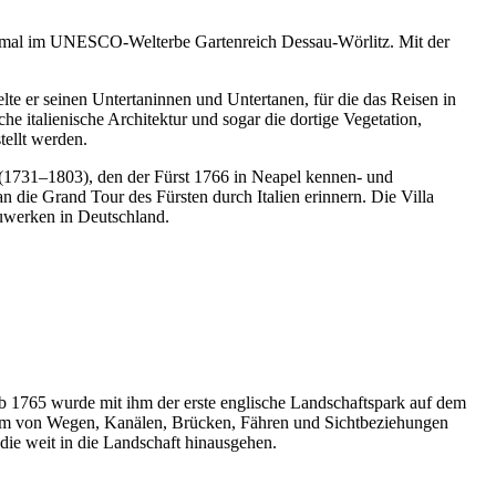
Denkmal im UNESCO-Welterbe Gartenreich Dessau-Wörlitz. Mit der
lte er seinen Untertaninnen und Untertanen, für die das Reisen in
e italienische Architektur und sogar die dortige Vegetation,
ellt werden.
 (1731–1803), den der Fürst 1766 in Neapel kennen- und
n die Grand Tour des Fürsten durch Italien erinnern. Die Villa
auwerken in Deutschland.
Ab 1765 wurde mit ihm der erste englische Landschaftspark auf dem
stem von Wegen, Kanälen, Brücken, Fähren und Sichtbeziehungen
ie weit in die Landschaft hinausgehen.