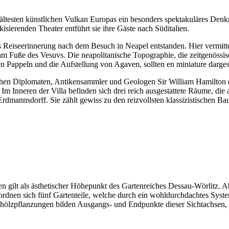
dem ältesten künstlichen Vulkan Europas ein besonders spektakuläres 
isierenden Theater entführt sie ihre Gäste nach Süditalien.
ls Reiseerinnerung nach dem Besuch in Neapel entstanden. Hier vermitte
 Fuße des Vesuvs. Die neapolitanische Topographie, die zeitgenössisch
Pappeln und die Aufstellung von Agaven, sollten en miniature dargest
ischen Diplomaten, Antikensammler und Geologen Sir William Hamilton
m Inneren der Villa befinden sich drei reich ausgestattete Räume, die a
rdmannsdorff. Sie zählt gewiss zu den reizvollsten klassizistischen B
ten gilt als ästhetischer Höhepunkt des Gartenreiches Dessau-Wörlitz. 
 ordnen sich fünf Gartenteile, welche durch ein wohldurchdachtes Sy
hölzpflanzungen bilden Ausgangs- und Endpunkte dieser Sichtachsen, d