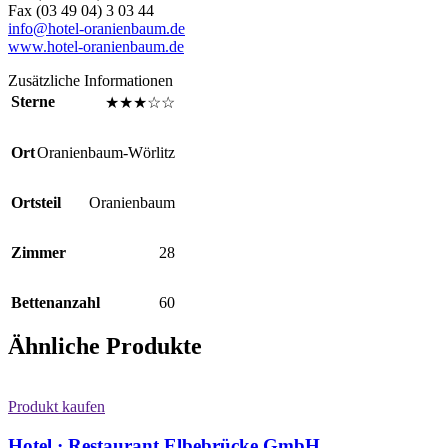
Fax (03 49 04) 3 03 44
info@hotel-oranienbaum.de
www.hotel-oranienbaum.de
Zusätzliche Informationen
Sterne
★★★☆☆
Ort
Oranienbaum-Wörlitz
Ortsteil
Oranienbaum
Zimmer
28
Bettenanzahl
60
Ähnliche Produkte
Produkt kaufen
Hotel · Restaurant Elbebrücke GmbH