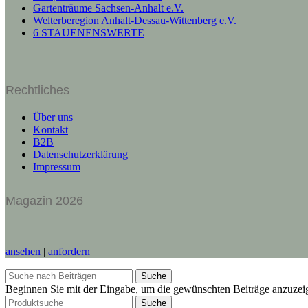
Gartenträume Sachsen-Anhalt e.V.
Welterberegion Anhalt-Dessau-Wittenberg e.V.
6 STAUENENSWERTE
Rechtliches
Über uns
Kontakt
B2B
Datenschutzerklärung
Impressum
Magazin 2026
ansehen
|
anfordern
Suche
Beginnen Sie mit der Eingabe, um die gewünschten Beiträge anzuzei
Suche