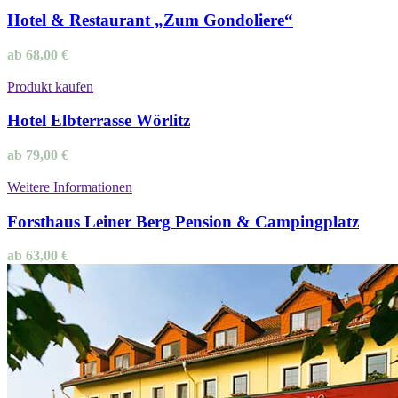
Hotel & Restaurant „Zum Gondoliere“
ab
68,00
€
Produkt kaufen
Hotel Elbterrasse Wörlitz
ab
79,00
€
Weitere Informationen
Forsthaus Leiner Berg Pension & Campingplatz
ab
63,00
€