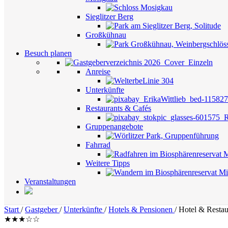
Sieglitzer Berg
Großkühnau
Besuch planen
Anreise
Unterkünfte
Restaurants & Cafés
Gruppenangebote
Fahrrad
Weitere Tipps
Veranstaltungen
Start
/
Gastgeber
/
Unterkünfte
/
Hotels & Pensionen
/
Hotel & Restau
★★★☆☆