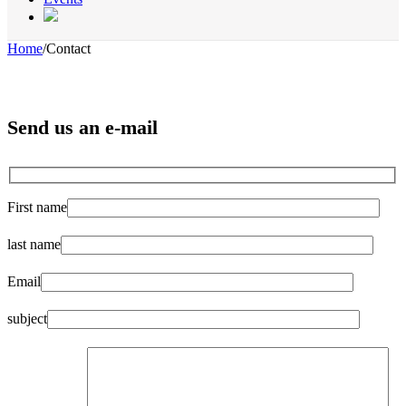
Home
/
Contact
Send us an e-mail
First name
last name
Email
subject