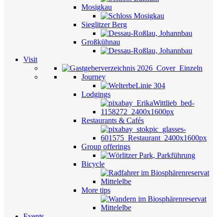
Mosigkau
Sieglitzer Berg
Großkühnau
Visit
Journey
Lodgings
Restaurants & Cafés
Group offerings
Bicycle
More tips
Events