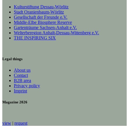
Kulturstiftung Dessau-Wörlitz
Stadt Oranienbaum-Wörlitz
Gesellschaft der Freunde e.V.
Middle-Elbe Biosphere Reserve
Gartenträume Sachsen-Anhalt e.V.
Welterberegion Anhalt-Dessau-Wittenberg e.V.
THE INSPIRING SIX
Legal things
About us
Contact
B2B area
Privacy policy
Imprint
Magazine 2026
view
|
request