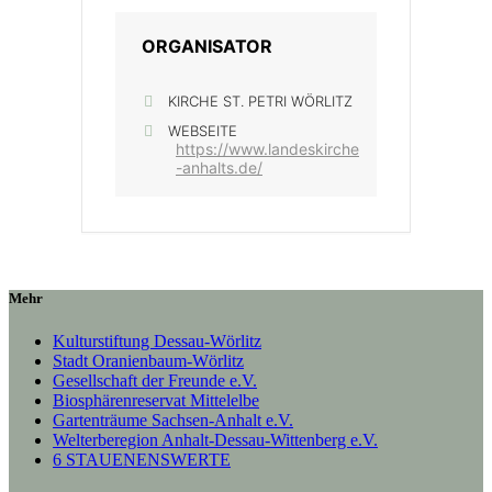
ORGANISATOR
KIRCHE ST. PETRI WÖRLITZ
WEBSEITE
https://www.landeskirche
-anhalts.de/
Mehr
Kulturstiftung Dessau-Wörlitz
Stadt Oranienbaum-Wörlitz
Gesellschaft der Freunde e.V.
Biosphärenreservat Mittelelbe
Gartenträume Sachsen-Anhalt e.V.
Welterberegion Anhalt-Dessau-Wittenberg e.V.
6 STAUENENSWERTE