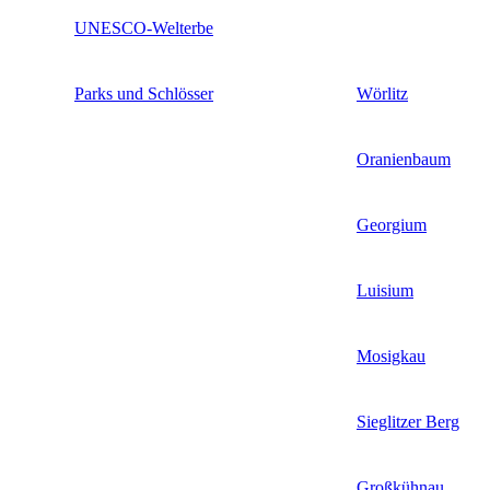
UNESCO-Welterbe
Parks und Schlösser
Wörlitz
Oranienbaum
Georgium
Luisium
Mosigkau
Sieglitzer Berg
Großkühnau