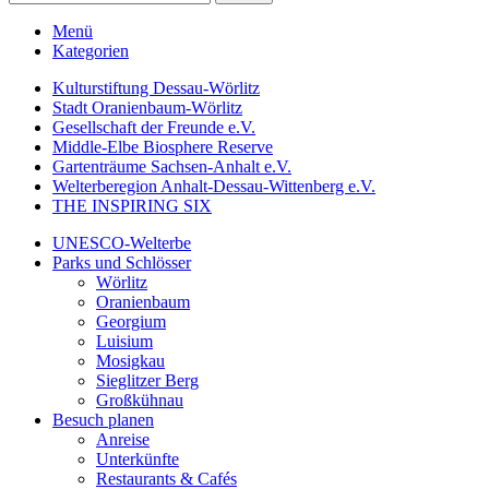
Menü
Kategorien
Kulturstiftung Dessau-Wörlitz
Stadt Oranienbaum-Wörlitz
Gesellschaft der Freunde e.V.
Middle-Elbe Biosphere Reserve
Gartenträume Sachsen-Anhalt e.V.
Welterberegion Anhalt-Dessau-Wittenberg e.V.
THE INSPIRING SIX
UNESCO-Welterbe
Parks und Schlösser
Wörlitz
Oranienbaum
Georgium
Luisium
Mosigkau
Sieglitzer Berg
Großkühnau
Besuch planen
Anreise
Unterkünfte
Restaurants & Cafés