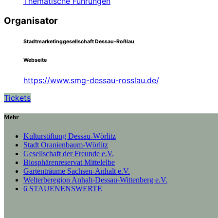
Thematische Führungen
Organisator
Stadtmarketinggesellschaft Dessau-Roßlau
Webseite
https://www.smg-dessau-rosslau.de/
Tickets
Mehr
Kulturstiftung Dessau-Wörlitz
Stadt Oranienbaum-Wörlitz
Gesellschaft der Freunde e.V.
Biosphärenreservat Mittelelbe
Gartenträume Sachsen-Anhalt e.V.
Welterberegion Anhalt-Dessau-Wittenberg e.V.
6 STAUENENSWERTE