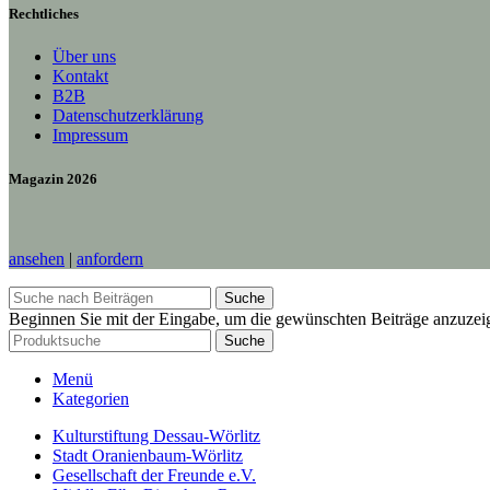
Rechtliches
Über uns
Kontakt
B2B
Datenschutzerklärung
Impressum
Magazin 2026
ansehen
|
anfordern
Suche
Beginnen Sie mit der Eingabe, um die gewünschten Beiträge anzuzei
Suche
Menü
Kategorien
Kulturstiftung Dessau-Wörlitz
Stadt Oranienbaum-Wörlitz
Gesellschaft der Freunde e.V.