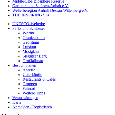
Middle-Elbe Biosphere Reserve
Gartenträume Sachsen-Anhalt e.V.
Welterberegion Anhalt-Dessau-Wittenberg e.V.
THE INSPIRING SIX
UNESCO-Welterbe
Parks und Schlösser
Wörlitz
Oranienbaum
Georgium
Luisium
Mosigkau
Sieglitzer Berg
Großkühnau
Besuch planen
Anreise
Unterkünfte
Restaurants & Cafés
Gruppen
Fahrrad
Weitere Tipps
Veranstaltungen
Karte
Anmelden / Registrieren