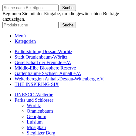
Suche
Beginnen Sie mit der Eingabe, um die gewünschten Beiträge
anzuzeigen.
Suche
Menü
Kategorien
Kulturstiftung Dessau-Wörlitz
Stadt Oranienbaum-Wörlitz
Gesellschaft der Freunde e.V.
Middle-Elbe Biosphere Reserve
Gartenträume Sachsen-Anhalt e.V.
Welterberegion Anhalt-Dessau-Wittenberg e.V.
THE INSPIRING SIX
UNESCO-Welterbe
Parks und Schlösser
Wörlitz
Oranienbaum
Georgium
Luisium
Mosigkau
Sieglitzer Berg