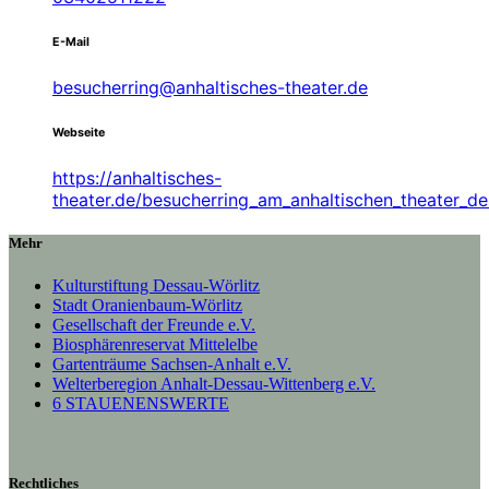
E-Mail
besucherring@anhaltisches-theater.de
Webseite
https://anhaltisches-
theater.de/besucherring_am_anhaltischen_theater_d
Mehr
Kulturstiftung Dessau-Wörlitz
Stadt Oranienbaum-Wörlitz
Gesellschaft der Freunde e.V.
Biosphärenreservat Mittelelbe
Gartenträume Sachsen-Anhalt e.V.
Welterberegion Anhalt-Dessau-Wittenberg e.V.
6 STAUENENSWERTE
Rechtliches