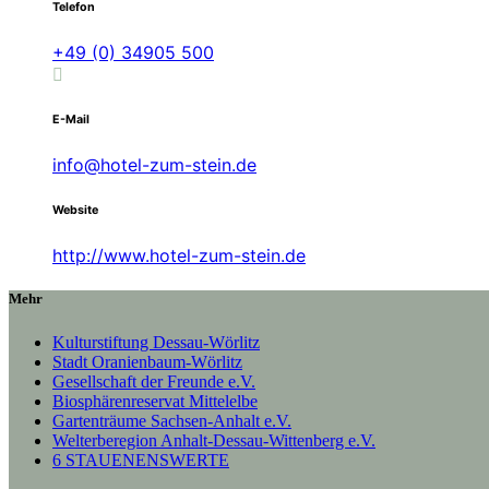
Telefon
+49 (0) 34905 500
E-Mail
info@hotel-zum-stein.de
Website
http://www.hotel-zum-stein.de
Mehr
Kulturstiftung Dessau-Wörlitz
Stadt Oranienbaum-Wörlitz
Gesellschaft der Freunde e.V.
Biosphärenreservat Mittelelbe
Gartenträume Sachsen-Anhalt e.V.
Welterberegion Anhalt-Dessau-Wittenberg e.V.
6 STAUENENSWERTE