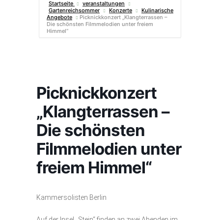
Startseite
veranstaltungen
Gartenreichsommer
Konzerte
Kulinarische
Angebote
Picknickkonzert „Klangterrassen –
Die schönsten Filmmelodien unter freiem
Himmel“
Picknickkonzert
„Klangterrassen –
Die schönsten
Filmmelodien unter
freiem Himmel“
Kammersolisten Berlin
Auf der Insel „Stein“ finden an zwei Abenden im