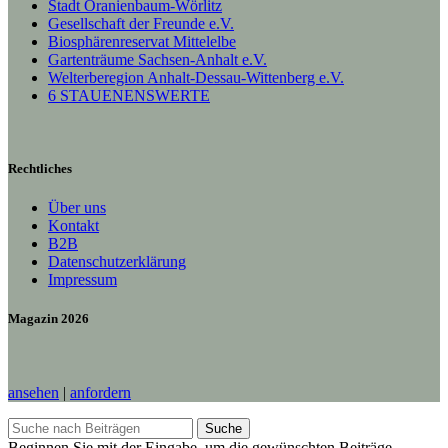
Stadt Oranienbaum-Wörlitz
Gesellschaft der Freunde e.V.
Biosphärenreservat Mittelelbe
Gartenträume Sachsen-Anhalt e.V.
Welterberegion Anhalt-Dessau-Wittenberg e.V.
6 STAUENENSWERTE
Rechtliches
Über uns
Kontakt
B2B
Datenschutzerklärung
Impressum
Magazin 2026
ansehen
|
anfordern
Suche
Beginnen Sie mit der Eingabe, um die gewünschten Beiträge