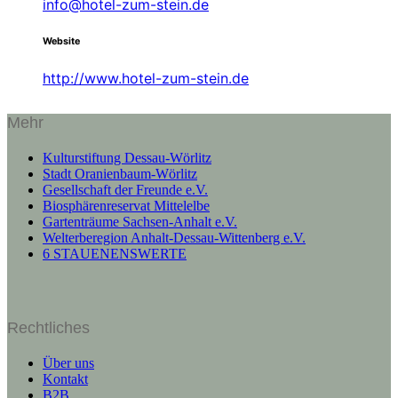
info@hotel-zum-stein.de
Website
http://www.hotel-zum-stein.de
Mehr
Kulturstiftung Dessau-Wörlitz
Stadt Oranienbaum-Wörlitz
Gesellschaft der Freunde e.V.
Biosphärenreservat Mittelelbe
Gartenträume Sachsen-Anhalt e.V.
Welterberegion Anhalt-Dessau-Wittenberg e.V.
6 STAUENENSWERTE
Rechtliches
Über uns
Kontakt
B2B