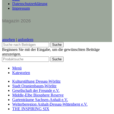
Datenschutzerklärung
Impressum
Magazin 2026
ansehen
|
anfordern
Suche
Beginnen Sie mit der Eingabe, um die gewünschten Beiträge
anzuzeigen.
Suche
Menü
Kategorien
Kulturstiftung Dessau-Wörlitz
Stadt Oranienbaum-Wörlitz
Gesellschaft der Freunde e.V.
Middle-Elbe Biosphere Reserve
Gartenträume Sachsen-Anhalt e.V.
Welterberegion Anhalt-Dessau-Wittenberg e.V.
THE INSPIRING SIX