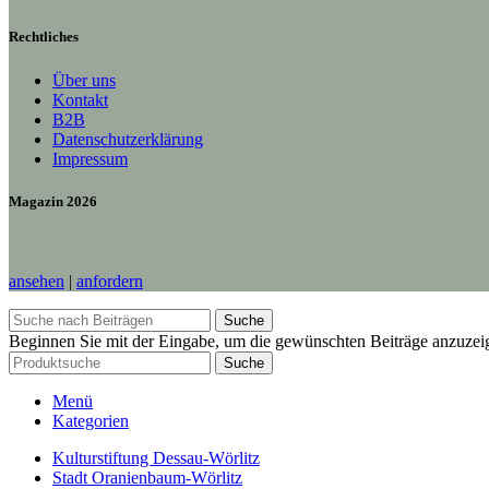
Rechtliches
Über uns
Kontakt
B2B
Datenschutzerklärung
Impressum
Magazin 2026
ansehen
|
anfordern
Suche
Beginnen Sie mit der Eingabe, um die gewünschten Beiträge anzuzei
Suche
Menü
Kategorien
Kulturstiftung Dessau-Wörlitz
Stadt Oranienbaum-Wörlitz