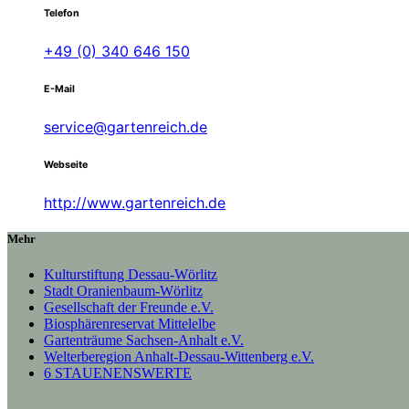
Telefon
+49 (0) 340 646 150
E-Mail
service@gartenreich.de
Webseite
http://www.gartenreich.de
Mehr
Kulturstiftung Dessau-Wörlitz
Stadt Oranienbaum-Wörlitz
Gesellschaft der Freunde e.V.
Biosphärenreservat Mittelelbe
Gartenträume Sachsen-Anhalt e.V.
Welterberegion Anhalt-Dessau-Wittenberg e.V.
6 STAUENENSWERTE