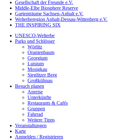
Gesellschaft der Freunde e.V.
Middle-Elbe Biosphere Reserve
Gartenträume Sachsen-Anhalt e.V.
Welterberegion Anhalt-Dessau-Wittenberg e.V.
THE INSPIRING SIX
UNESCO-Welterbe
Parks und Schlösser
Wörlitz
Oranienbaum
Georgium
Luisium
Mosigkau
Sieglitzer Berg
Großkühnau
Besuch planen
Anreise
Unterkünfte
Restaurants & Cafés
Gruppen
Fahrrad
Weitere Tipps
Veranstaltungen
Karte
Anmelden / Registrieren