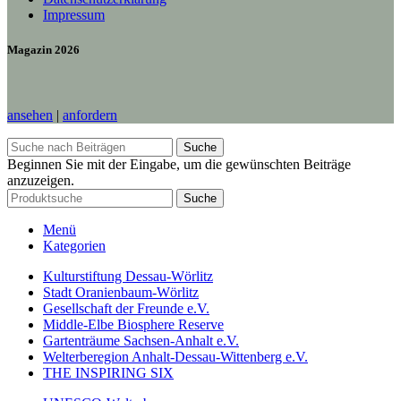
Impressum
Magazin 2026
ansehen
|
anfordern
Suche
Beginnen Sie mit der Eingabe, um die gewünschten Beiträge
anzuzeigen.
Suche
Menü
Kategorien
Kulturstiftung Dessau-Wörlitz
Stadt Oranienbaum-Wörlitz
Gesellschaft der Freunde e.V.
Middle-Elbe Biosphere Reserve
Gartenträume Sachsen-Anhalt e.V.
Welterberegion Anhalt-Dessau-Wittenberg e.V.
THE INSPIRING SIX