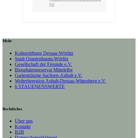
m/
Mehr
Kulturstiftung Dessau-Wörlitz
Stadt Oranienbaum-Wörlitz
Gesellschaft der Freunde e.V.
Biosphärenreservat Mittelelbe
Gartenträume Sachsen-Anhalt e.V.
Welterberegion Anhalt-Dessau-Wittenberg e.V.
6 STAUENENSWERTE
Rechtliches
Über uns
Kontakt
B2B
Datenschutzerklärung