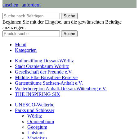
ansehen
|
anfordern
Suche
Beginnen Sie mit der Eingabe, um die gewünschten Beiträge
anzuzeigen.
Suche
Menü
Kategorien
Kulturstiftung Dessau-Wörlitz
Stadt Oranienbaum-Wörlitz
Gesellschaft der Freunde e.V.
Middle-Elbe Biosphere Reserve
Gartenträume Sachsen-Anhalt e.V.
Welterberegion Anhalt-Dessau-Wittenberg e.V.
THE INSPIRING SIX
UNESCO-Welterbe
Parks und Schlösser
Wörlitz
Oranienbaum
Georgium
Luisium
Mosigkau