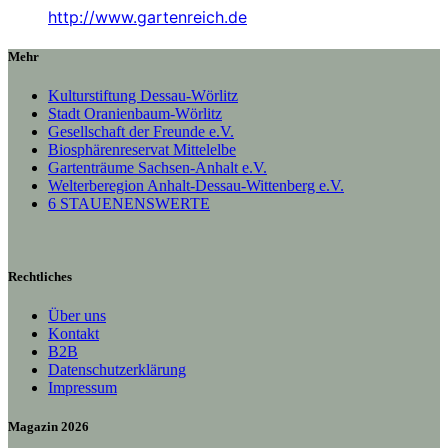
http://www.gartenreich.de
Mehr
Kulturstiftung Dessau-Wörlitz
Stadt Oranienbaum-Wörlitz
Gesellschaft der Freunde e.V.
Biosphärenreservat Mittelelbe
Gartenträume Sachsen-Anhalt e.V.
Welterberegion Anhalt-Dessau-Wittenberg e.V.
6 STAUENENSWERTE
Rechtliches
Über uns
Kontakt
B2B
Datenschutzerklärung
Impressum
Magazin 2026