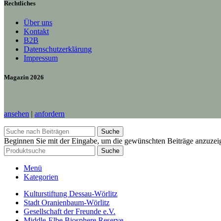
Rechtliches
Über uns
Kontakt
B2B
Datenschutzerklärung
Impressum
Magazin 2026
ansehen
|
anfordern
Suche
Beginnen Sie mit der Eingabe, um die gewünschten Beiträge anzuzei
Suche
Menü
Kategorien
Kulturstiftung Dessau-Wörlitz
Stadt Oranienbaum-Wörlitz
Gesellschaft der Freunde e.V.
Middle-Elbe Biosphere Reserve