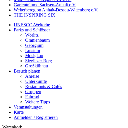
Gartenträume Sachsen-Anhalt e.V.
Welterberegion Anhalt-Dessau-Wittenberg e.V.
THE INSPIRING SIX
UNESCO-Welterbe
Parks und Schlösser
Wörlitz
Oranienbaum
Georgium
Luisium
Mosigkau
Sieglitzer Berg
Großkühnau
Besuch planen
Anreise
Unterkünfte
Restaurants & Cafés
Gruppen
Fahrrad
Weitere Tipps
Veranstaltungen
Karte
Anmelden / Registrieren
Warenkorb