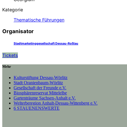
Kategorie
Thematische Führungen
Organisator
Stadtmarketinggesellschaft Dessau-Roßlau
Tickets
Mehr
Kulturstiftung Dessau-Wörlitz
Stadt Oranienbaum-Wörlitz
Gesellschaft der Freunde e.V.
Biosphärenreservat Mittelelbe
Gartenträume Sachsen-Anhalt e.V.
Welterberegion Anhalt-Dessau-Wittenberg e.V.
6 STAUENENSWERTE