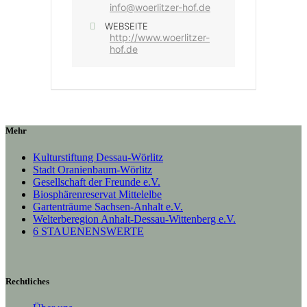
info@woerlitzer-hof.de
WEBSEITE
http://www.woerlitzer-
hof.de
Mehr
Kulturstiftung Dessau-Wörlitz
Stadt Oranienbaum-Wörlitz
Gesellschaft der Freunde e.V.
Biosphärenreservat Mittelelbe
Gartenträume Sachsen-Anhalt e.V.
Welterberegion Anhalt-Dessau-Wittenberg e.V.
6 STAUENENSWERTE
Rechtliches