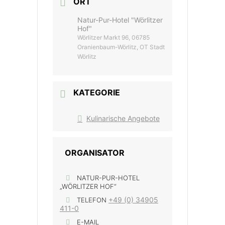
ORT
Natur-Pur-Hotel "Wörlitzer
Hof"
Wörlitzer Markt 96, 06785
Oranienbaum-Wörlitz, OT Stadt
Wörlitz
KATEGORIE
Kulinarische Angebote
ORGANISATOR
NATUR-PUR-HOTEL
„WÖRLITZER HOF“
+49 (0) 34905
TELEFON
411-0
E-MAIL