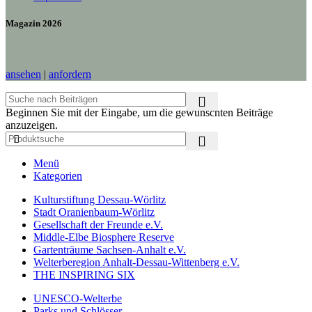
Magazin 2026
ansehen
|
anfordern
Beginnen Sie mit der Eingabe, um die gewünschten Beiträge
anzuzeigen.
Menü
Kategorien
Kulturstiftung Dessau-Wörlitz
Stadt Oranienbaum-Wörlitz
Gesellschaft der Freunde e.V.
Middle-Elbe Biosphere Reserve
Gartenträume Sachsen-Anhalt e.V.
Welterberegion Anhalt-Dessau-Wittenberg e.V.
THE INSPIRING SIX
UNESCO-Welterbe
Parks und Schlösser