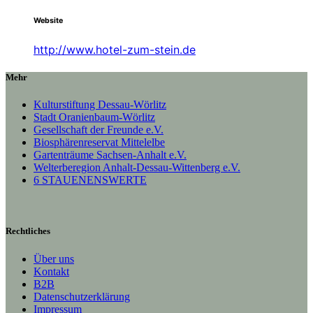
Website
http://www.hotel-zum-stein.de
Mehr
Kulturstiftung Dessau-Wörlitz
Stadt Oranienbaum-Wörlitz
Gesellschaft der Freunde e.V.
Biosphärenreservat Mittelelbe
Gartenträume Sachsen-Anhalt e.V.
Welterberegion Anhalt-Dessau-Wittenberg e.V.
6 STAUENENSWERTE
Rechtliches
Über uns
Kontakt
B2B
Datenschutzerklärung
Impressum