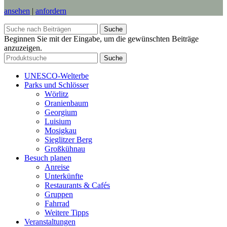
ansehen
|
anfordern
Suche
Beginnen Sie mit der Eingabe, um die gewünschten Beiträge
anzuzeigen.
Suche
UNESCO-Welterbe
Parks und Schlösser
Wörlitz
Oranienbaum
Georgium
Luisium
Mosigkau
Sieglitzer Berg
Großkühnau
Besuch planen
Anreise
Unterkünfte
Restaurants & Cafés
Gruppen
Fahrrad
Weitere Tipps
Veranstaltungen