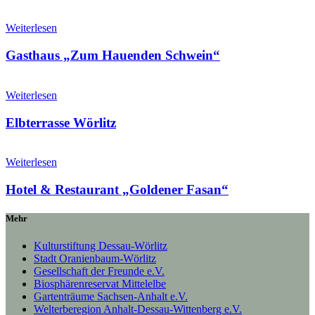
Weiterlesen
Gasthaus „Zum Hauenden Schwein“
Weiterlesen
Elbterrasse Wörlitz
Weiterlesen
Hotel & Restaurant „Goldener Fasan“
Mehr
Kulturstiftung Dessau-Wörlitz
Stadt Oranienbaum-Wörlitz
Gesellschaft der Freunde e.V.
Biosphärenreservat Mittelelbe
Gartenträume Sachsen-Anhalt e.V.
Welterberegion Anhalt-Dessau-Wittenberg e.V.