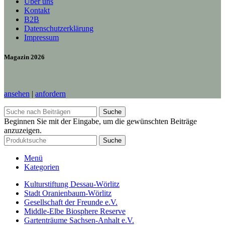
Über uns
Kontakt
B2B
Datenschutzerklärung
Impressum
Magazin 2026
ansehen
|
anfordern
Suche
Beginnen Sie mit der Eingabe, um die gewünschten Beiträge
anzuzeigen.
Suche
Menü
Kategorien
Kulturstiftung Dessau-Wörlitz
Stadt Oranienbaum-Wörlitz
Gesellschaft der Freunde e.V.
Middle-Elbe Biosphere Reserve
Gartenträume Sachsen-Anhalt e.V.