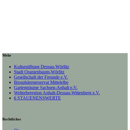
Mehr
Kulturstiftung Dessau-Wörlitz
Stadt Oranienbaum-Wörlitz
Gesellschaft der Freunde e.V.
Biosphärenreservat Mittelelbe
Gartenträume Sachsen-Anhalt e.V.
Welterberegion Anhalt-Dessau-Wittenberg e.V.
6 STAUENENSWERTE
Rechtliches