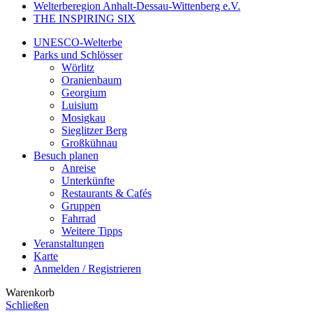
Welterberegion Anhalt-Dessau-Wittenberg e.V.
THE INSPIRING SIX
UNESCO-Welterbe
Parks und Schlösser
Wörlitz
Oranienbaum
Georgium
Luisium
Mosigkau
Sieglitzer Berg
Großkühnau
Besuch planen
Anreise
Unterkünfte
Restaurants & Cafés
Gruppen
Fahrrad
Weitere Tipps
Veranstaltungen
Karte
Anmelden / Registrieren
Warenkorb
Schließen