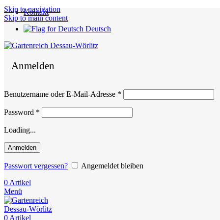
Skip to navigation
Kontakt
Skip to main content
Deutsch
Anmelden
Erforderlich
Benutzername oder E-Mail-Adresse
*
Erforderlich
Password
*
Loading...
Anmelden
Passwort vergessen?
Angemeldet bleiben
0
Artikel
Menü
0
Artikel