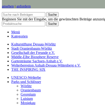
ansehen
|
anfordern
Suche
Beginnen Sie mit der Eingabe, um die gewünschten Beiträge anzuzei
Suche
Menü
Kategorien
Kulturstiftung Dessau-Wörlitz
Stadt Oranienbaum-Wörlitz
Gesellschaft der Freunde e.V.
Middle-Elbe Biosphere Reserve
Gartenträume Sachsen-Anhalt e.V.
Welterberegion Anhalt-Dessau-Wittenberg e.V.
THE INSPIRING SIX
UNESCO-Welterbe
Parks und Schlösser
Wörlitz
Oranienbaum
Georgium
Luisium
Mosigkau