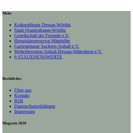
Mehr
Kulturstiftung Dessau-Wörlitz
Stadt Oranienbaum-Wörlitz
Gesellschaft der Freunde e.V.
Biosphärenreservat Mittelelbe
Gartenträume Sachsen-Anhalt e.V.
Welterberegion Anhalt-Dessau-Wittenberg e.V.
6 STAUENENSWERTE
Rechtliches
Über uns
Kontakt
B2B
Datenschutzerklärung
Impressum
Magazin 2026