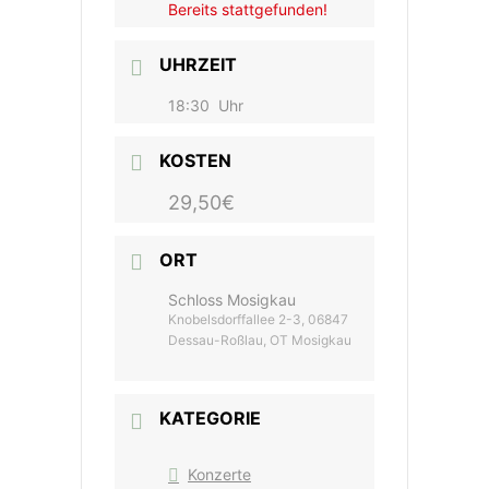
Bereits stattgefunden!
UHRZEIT
18:30
Uhr
KOSTEN
29,50€
ORT
Schloss Mosigkau
Knobelsdorffallee 2-3, 06847
Dessau-Roßlau, OT Mosigkau
KATEGORIE
Konzerte