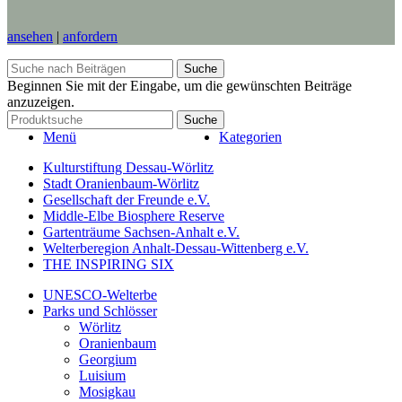
ansehen
|
anfordern
Suche
Beginnen Sie mit der Eingabe, um die gewünschten Beiträge
anzuzeigen.
Suche
Menü
Kategorien
Kulturstiftung Dessau-Wörlitz
Stadt Oranienbaum-Wörlitz
Gesellschaft der Freunde e.V.
Middle-Elbe Biosphere Reserve
Gartenträume Sachsen-Anhalt e.V.
Welterberegion Anhalt-Dessau-Wittenberg e.V.
THE INSPIRING SIX
UNESCO-Welterbe
Parks und Schlösser
Wörlitz
Oranienbaum
Georgium
Luisium
Mosigkau