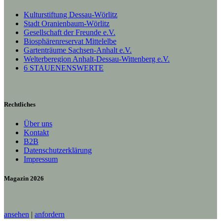
Kulturstiftung Dessau-Wörlitz
Stadt Oranienbaum-Wörlitz
Gesellschaft der Freunde e.V.
Biosphärenreservat Mittelelbe
Gartenträume Sachsen-Anhalt e.V.
Welterberegion Anhalt-Dessau-Wittenberg e.V.
6 STAUENENSWERTE
Rechtliches
Über uns
Kontakt
B2B
Datenschutzerklärung
Impressum
Magazin 2026
ansehen
|
anfordern