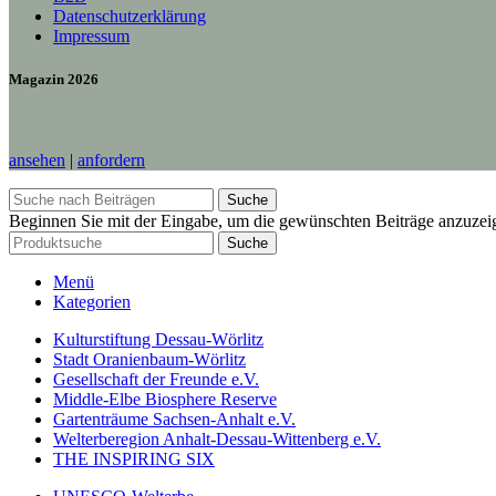
Datenschutzerklärung
Impressum
Magazin 2026
ansehen
|
anfordern
Suche
Beginnen Sie mit der Eingabe, um die gewünschten Beiträge anzuzei
Suche
Menü
Kategorien
Kulturstiftung Dessau-Wörlitz
Stadt Oranienbaum-Wörlitz
Gesellschaft der Freunde e.V.
Middle-Elbe Biosphere Reserve
Gartenträume Sachsen-Anhalt e.V.
Welterberegion Anhalt-Dessau-Wittenberg e.V.
THE INSPIRING SIX