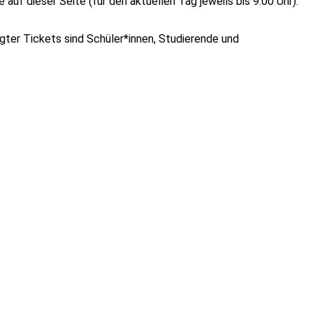
uf dieser Seite (für den aktuellen Tag jeweils bis 9:00 Uhr).
igter Tickets sind Schüler*innen, Studierende und