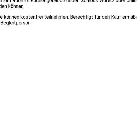
information im Küchengebäude neben Schloss Wörlitz oder online a
rden können.
ahre können kostenfrei teilnehmen. Berechtigt für den Kauf ermäß
 Begleitperson.