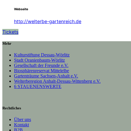
Webseite
http://welterbe-gartenreich.de
Tickets
Mehr
Kulturstiftung Dessau-Wörlitz
Stadt Oranienbaum-Wörlitz
Gesellschaft der Freunde e.V.
Biosphärenreservat Mittelelbe
Gartenträume Sachsen-Anhalt e.V.
Welterberegion Anhalt-Dessau-Wittenberg e.V.
6 STAUENENSWERTE
Rechtliches
Über uns
Kontakt
B2B