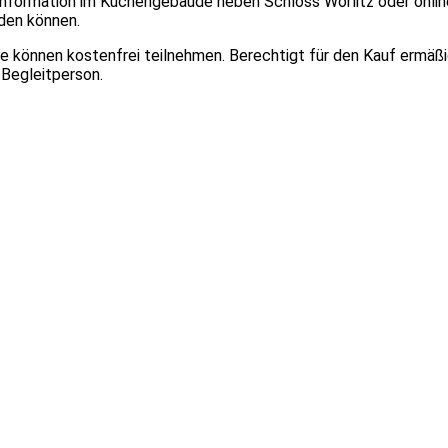
information im Küchengebäude neben Schloss Wörlitz oder online a
rden können.
ahre können kostenfrei teilnehmen. Berechtigt für den Kauf ermäß
 Begleitperson.