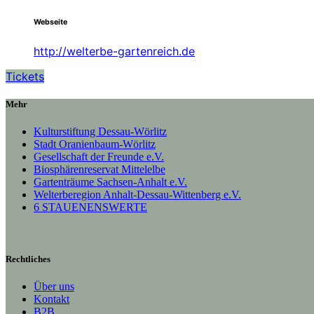
Webseite
http://welterbe-gartenreich.de
Tickets
Mehr
Kulturstiftung Dessau-Wörlitz
Stadt Oranienbaum-Wörlitz
Gesellschaft der Freunde e.V.
Biosphärenreservat Mittelelbe
Gartenträume Sachsen-Anhalt e.V.
Welterberegion Anhalt-Dessau-Wittenberg e.V.
6 STAUENENSWERTE
Rechtliches
Über uns
Kontakt
B2B