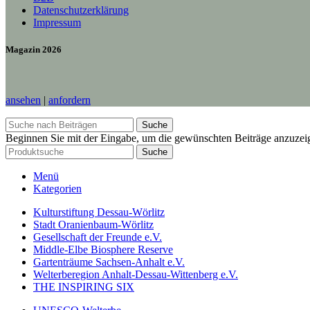
Datenschutzerklärung
Impressum
Magazin 2026
ansehen
|
anfordern
Suche
Beginnen Sie mit der Eingabe, um die gewünschten Beiträge anzuzei
Suche
Menü
Kategorien
Kulturstiftung Dessau-Wörlitz
Stadt Oranienbaum-Wörlitz
Gesellschaft der Freunde e.V.
Middle-Elbe Biosphere Reserve
Gartenträume Sachsen-Anhalt e.V.
Welterberegion Anhalt-Dessau-Wittenberg e.V.
THE INSPIRING SIX