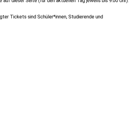
uf dieser Seite (für den aktuellen Tag jeweils bis 9:00 Uhr).
igter Tickets sind Schüler*innen, Studierende und