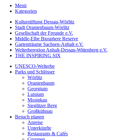
Menü
Kategorien
Kulturstiftung Dessau-Wörlitz
Stadt Oranienbaum-Wörlitz
Gesellschaft der Freunde e.V.
Middle-Elbe Biosphere Reserve
Gartenträume Sachsen-Anhalt e.V.
Welterberegion Anhalt-Dessau-Wittenberg e.V.
THE INSPIRING SIX
UNESCO-Welterbe
Parks und Schlösser
Wörlitz
Oranienbaum
Georgium
Luisium
Mosigkau
Sieglitzer Berg
Großkühnau
Besuch planen
Anreise
Unterkünfte
Restaurants & Cafés
Gruppen