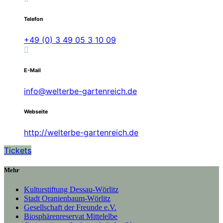
Telefon
+49 (0) 3 49 05 3 10 09
E-Mail
info@welterbe-gartenreich.de
Webseite
http://welterbe-gartenreich.de
Tickets
Mehr
Kulturstiftung Dessau-Wörlitz
Stadt Oranienbaum-Wörlitz
Gesellschaft der Freunde e.V.
Biosphärenreservat Mittelelbe