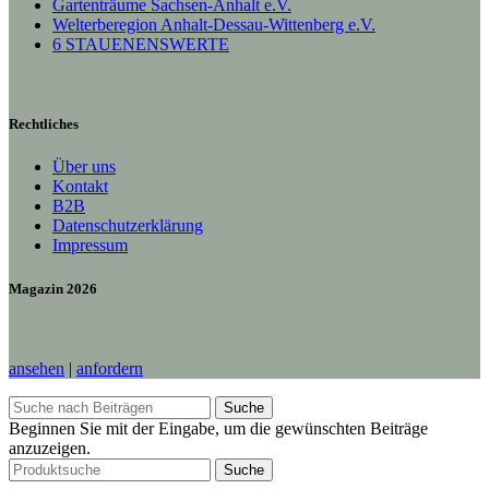
Gartenträume Sachsen-Anhalt e.V.
Welterberegion Anhalt-Dessau-Wittenberg e.V.
6 STAUENENSWERTE
Rechtliches
Über uns
Kontakt
B2B
Datenschutzerklärung
Impressum
Magazin 2026
ansehen
|
anfordern
Suche
Beginnen Sie mit der Eingabe, um die gewünschten Beiträge
anzuzeigen.
Suche