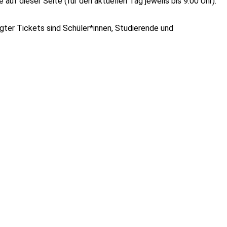
uf dieser Seite (für den aktuellen Tag jeweils bis 9:00 Uhr).
igter Tickets sind Schüler*innen, Studierende und