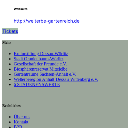
Webseite
http://welterbe-gartenreich.de
Tickets
Mehr
Kulturstiftung Dessau-Wörlitz
Stadt Oranienbaum-Wörlitz
Gesellschaft der Freunde e.V.
Biosphärenreservat Mittelelbe
Gartenträume Sachsen-Anhalt e.V.
Welterberegion Anhalt-Dessau-Wittenberg e.V.
6 STAUENENSWERTE
Rechtliches
Über uns
Kontakt
B2B