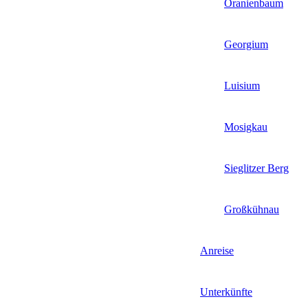
Oranienbaum
Georgium
Luisium
Mosigkau
Sieglitzer Berg
Großkühnau
Anreise
Unterkünfte