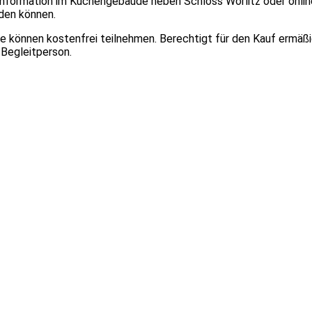
information im Küchengebäude neben Schloss Wörlitz oder online a
rden können.
ahre können kostenfrei teilnehmen. Berechtigt für den Kauf ermäß
 Begleitperson.