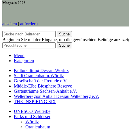
Magazin 2026
ansehen
|
anfordern
Suche
Beginnen Sie mit der Eingabe, um die gewünschten Beiträge anzuzei
Suche
Menü
Kategorien
Kulturstiftung Dessau-Wörlitz
Stadt Oranienbaum-Wörlitz
Gesellschaft der Freunde e.V.
Middle-Elbe Biosphere Reserve
Gartenträume Sachsen-Anhalt e.V.
Welterberegion Anhalt-Dessau-Wittenberg e.V.
THE INSPIRING SIX
UNESCO-Welterbe
Parks und Schlösser
Wörlitz
Oranienbaum