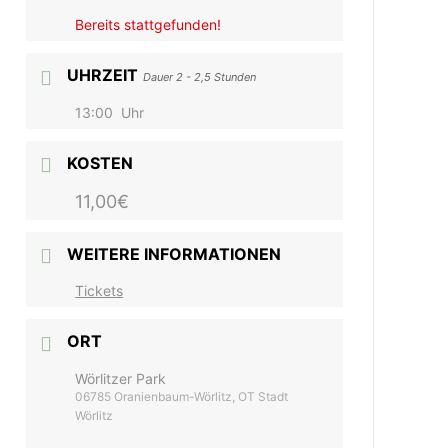
Bereits stattgefunden!
UHRZEIT
Dauer 2 - 2,5 Stunden
13:00
Uhr
KOSTEN
11,00€
WEITERE INFORMATIONEN
Tickets
ORT
Wörlitzer Park
06785 Oranienbaum-Wörlitz, OT Stadt
Wörlitz