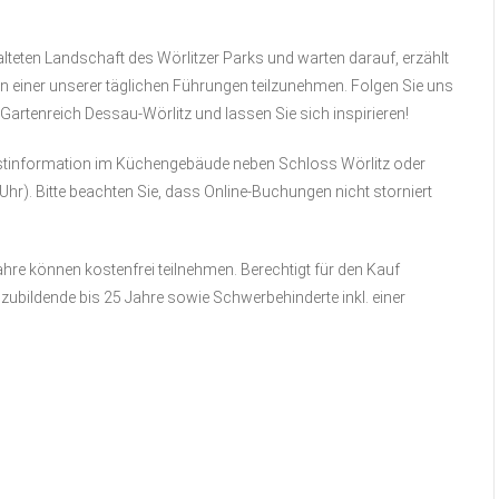
alteten Landschaft des Wörlitzer Parks und warten darauf, erzählt
n einer unserer täglichen Führungen teilzunehmen. Folgen Sie uns
rtenreich Dessau-Wörlitz und lassen Sie sich inspirieren!
uristinformation im Küchengebäude neben Schloss Wörlitz oder
0 Uhr). Bitte beachten Sie, dass Online-Buchungen nicht storniert
Jahre können kostenfrei teilnehmen. Berechtigt für den Kauf
zubildende bis 25 Jahre sowie Schwerbehinderte inkl. einer