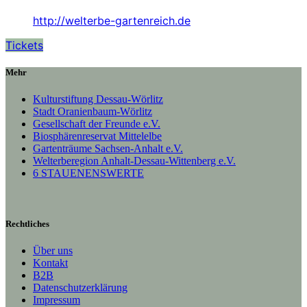
http://welterbe-gartenreich.de
Tickets
Mehr
Kulturstiftung Dessau-Wörlitz
Stadt Oranienbaum-Wörlitz
Gesellschaft der Freunde e.V.
Biosphärenreservat Mittelelbe
Gartenträume Sachsen-Anhalt e.V.
Welterberegion Anhalt-Dessau-Wittenberg e.V.
6 STAUENENSWERTE
Rechtliches
Über uns
Kontakt
B2B
Datenschutzerklärung
Impressum