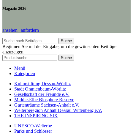
Magazin 2026
ansehen
|
anfordern
Suche
Beginnen Sie mit der Eingabe, um die gewünschten Beiträge
anzuzeigen.
Suche
Menü
Kategorien
Kulturstiftung Dessau-Wörlitz
Stadt Oranienbaum-Wörlitz
Gesellschaft der Freunde e.V.
Middle-Elbe Biosphere Reserve
Gartenträume Sachsen-Anhalt e.V.
Welterberegion Anhalt-Dessau-Wittenberg e.V.
THE INSPIRING SIX
UNESCO-Welterbe
Parks und Schlösser