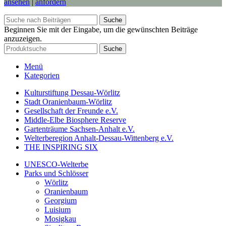
ansehen
|
anfordern
Suche
Beginnen Sie mit der Eingabe, um die gewünschten Beiträge
anzuzeigen.
Suche
Menü
Kategorien
Kulturstiftung Dessau-Wörlitz
Stadt Oranienbaum-Wörlitz
Gesellschaft der Freunde e.V.
Middle-Elbe Biosphere Reserve
Gartenträume Sachsen-Anhalt e.V.
Welterberegion Anhalt-Dessau-Wittenberg e.V.
THE INSPIRING SIX
UNESCO-Welterbe
Parks und Schlösser
Wörlitz
Oranienbaum
Georgium
Luisium
Mosigkau