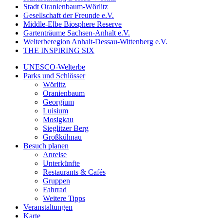
Stadt Oranienbaum-Wörlitz
Gesellschaft der Freunde e.V.
Middle-Elbe Biosphere Reserve
Gartenträume Sachsen-Anhalt e.V.
Welterberegion Anhalt-Dessau-Wittenberg e.V.
THE INSPIRING SIX
UNESCO-Welterbe
Parks und Schlösser
Wörlitz
Oranienbaum
Georgium
Luisium
Mosigkau
Sieglitzer Berg
Großkühnau
Besuch planen
Anreise
Unterkünfte
Restaurants & Cafés
Gruppen
Fahrrad
Weitere Tipps
Veranstaltungen
Karte