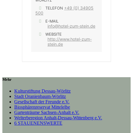
+49 (0) 34905
TELEFON
500
E-MAIL
info@hotel-zum-stein.de
WEBSITE
http://www.hotel-zum-
stein.de
Mehr
Kulturstiftung Dessau-Wörlitz
Stadt Oranienbaum-Wörlitz
Gesellschaft der Freunde e.V.
Biosphärenreservat Mittelelbe
Gartenträume Sachsen-Anhalt e.V.
Welterberegion Anhalt-Dessau-Wittenberg e.V.
6 STAUENENSWERTE