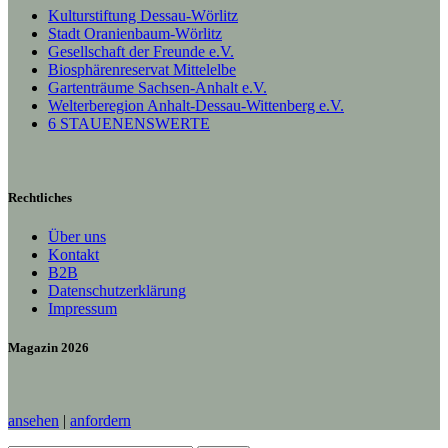
Kulturstiftung Dessau-Wörlitz
Stadt Oranienbaum-Wörlitz
Gesellschaft der Freunde e.V.
Biosphärenreservat Mittelelbe
Gartenträume Sachsen-Anhalt e.V.
Welterberegion Anhalt-Dessau-Wittenberg e.V.
6 STAUENENSWERTE
Rechtliches
Über uns
Kontakt
B2B
Datenschutzerklärung
Impressum
Magazin 2026
ansehen
|
anfordern