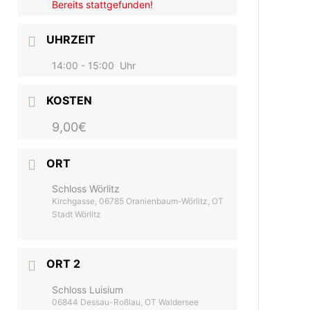
Bereits stattgefunden!
UHRZEIT
14:00 - 15:00
Uhr
KOSTEN
9,00€
ORT
Schloss Wörlitz
Kirchgasse, 06785 Oranienbaum-Wörlitz, OT
Stadt Wörlitz
ORT 2
Schloss Luisium
06844 Dessau-Roßlau, OT Waldersee