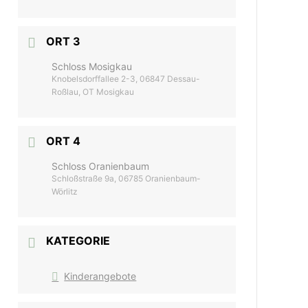
ORT 3
Schloss Mosigkau
Knobelsdorffallee 2-3, 06847 Dessau-
Roßlau, OT Mosigkau
ORT 4
Schloss Oranienbaum
Schloßstraße 9a, 06785 Oranienbaum-
Wörlitz
KATEGORIE
Kinderangebote