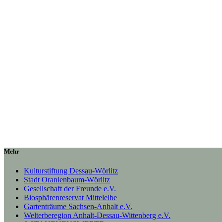
Mehr
Kulturstiftung Dessau-Wörlitz
Stadt Oranienbaum-Wörlitz
Gesellschaft der Freunde e.V.
Biosphärenreservat Mittelelbe
Gartenträume Sachsen-Anhalt e.V.
Welterberegion Anhalt-Dessau-Wittenberg e.V.