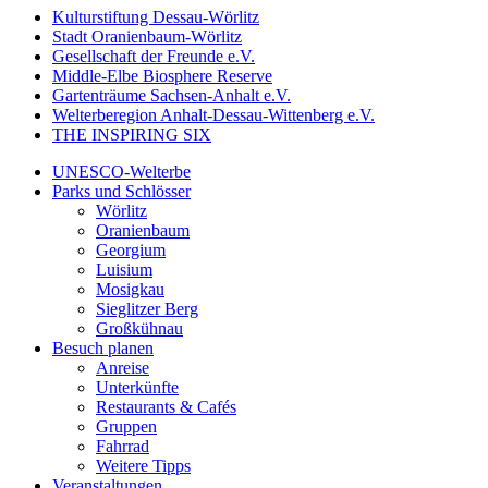
Kulturstiftung Dessau-Wörlitz
Stadt Oranienbaum-Wörlitz
Gesellschaft der Freunde e.V.
Middle-Elbe Biosphere Reserve
Gartenträume Sachsen-Anhalt e.V.
Welterberegion Anhalt-Dessau-Wittenberg e.V.
THE INSPIRING SIX
UNESCO-Welterbe
Parks und Schlösser
Wörlitz
Oranienbaum
Georgium
Luisium
Mosigkau
Sieglitzer Berg
Großkühnau
Besuch planen
Anreise
Unterkünfte
Restaurants & Cafés
Gruppen
Fahrrad
Weitere Tipps
Veranstaltungen