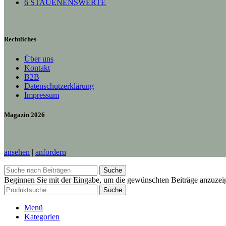
6 STAUENENSWERTE
Rechtliches
Über uns
Kontakt
B2B
Datenschutzerklärung
Impressum
Magazin 2026
ansehen
|
anfordern
Suche
Beginnen Sie mit der Eingabe, um die gewünschten Beiträge anzuzei
Suche
Menü
Kategorien