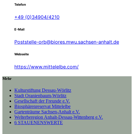
Telefon
+49 (0)34904/4210
E-Mail
Poststelle-orb@biores.mwu.sachsen-anhalt.de
Webseite
https://www.mittelelbe.com/
Mehr
Kulturstiftung Dessau-Wörlitz
Stadt Oranienbaum-Wörlitz
Gesellschaft der Freunde e.V.
Biosphärenreservat Mittelelbe
Gartenträume Sachsen-Anhalt e.V.
Welterberegion Anhalt-Dessau-Wittenberg e.V.
6 STAUENENSWERTE