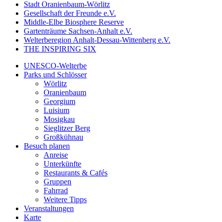
Stadt Oranienbaum-Wörlitz
Gesellschaft der Freunde e.V.
Middle-Elbe Biosphere Reserve
Gartenträume Sachsen-Anhalt e.V.
Welterberegion Anhalt-Dessau-Wittenberg e.V.
THE INSPIRING SIX
UNESCO-Welterbe
Parks und Schlösser
Wörlitz
Oranienbaum
Georgium
Luisium
Mosigkau
Sieglitzer Berg
Großkühnau
Besuch planen
Anreise
Unterkünfte
Restaurants & Cafés
Gruppen
Fahrrad
Weitere Tipps
Veranstaltungen
Karte