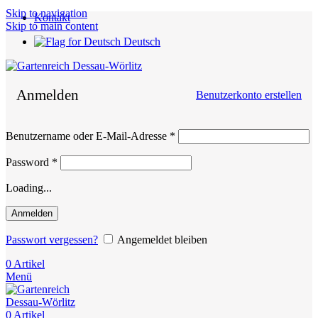
Skip to navigation
Kontakt
Skip to main content
Deutsch
Anmelden
Benutzerkonto erstellen
Erforderlich
Benutzername oder E-Mail-Adresse
*
Erforderlich
Password
*
Loading...
Anmelden
Passwort vergessen?
Angemeldet bleiben
0
Artikel
Menü
0
Artikel