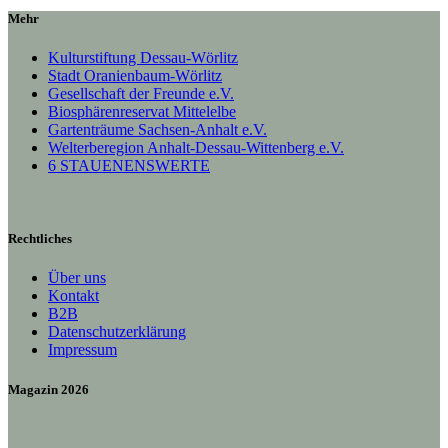
Mehr
Kulturstiftung Dessau-Wörlitz
Stadt Oranienbaum-Wörlitz
Gesellschaft der Freunde e.V.
Biosphärenreservat Mittelelbe
Gartenträume Sachsen-Anhalt e.V.
Welterberegion Anhalt-Dessau-Wittenberg e.V.
6 STAUENENSWERTE
Rechtliches
Über uns
Kontakt
B2B
Datenschutzerklärung
Impressum
Magazin 2026