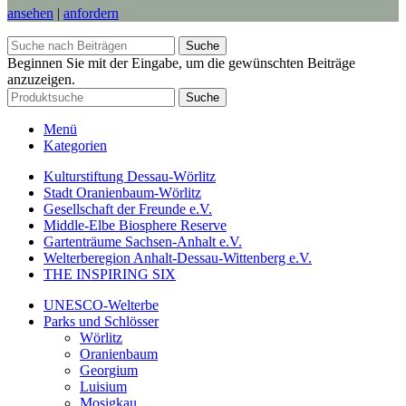
ansehen
|
anfordern
Suche
Beginnen Sie mit der Eingabe, um die gewünschten Beiträge
anzuzeigen.
Suche
Menü
Kategorien
Kulturstiftung Dessau-Wörlitz
Stadt Oranienbaum-Wörlitz
Gesellschaft der Freunde e.V.
Middle-Elbe Biosphere Reserve
Gartenträume Sachsen-Anhalt e.V.
Welterberegion Anhalt-Dessau-Wittenberg e.V.
THE INSPIRING SIX
UNESCO-Welterbe
Parks und Schlösser
Wörlitz
Oranienbaum
Georgium
Luisium
Mosigkau