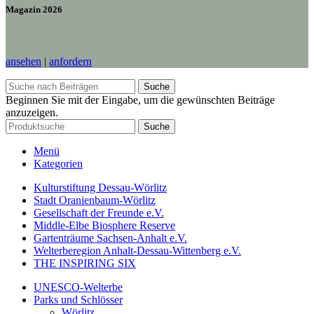
Magazin 2026
ansehen
|
anfordern
Suche
Beginnen Sie mit der Eingabe, um die gewünschten Beiträge
anzuzeigen.
Suche
Menü
Kategorien
Kulturstiftung Dessau-Wörlitz
Stadt Oranienbaum-Wörlitz
Gesellschaft der Freunde e.V.
Middle-Elbe Biosphere Reserve
Gartenträume Sachsen-Anhalt e.V.
Welterberegion Anhalt-Dessau-Wittenberg e.V.
THE INSPIRING SIX
UNESCO-Welterbe
Parks und Schlösser
Wörlitz